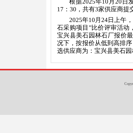
根据2025年10月2
17：30
，共有
3家供应商提
202
5
年
10
月
24
日
上午
，
石采购项目”
比价
评审
活动
宝兴县美石园林石厂报价
况下，按报价从低到高排序
选供应商为：
宝兴县美石园
Copy