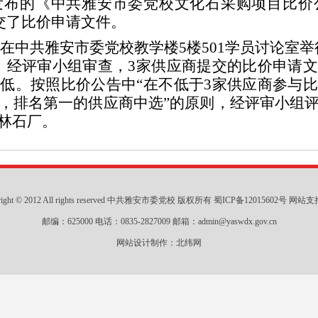
0日发布的《中共雅安市委党校文化石采购项目比价
交了比价申请文件。
在中共雅安市委党校教学楼5楼501学员讨论室举
，经评审小组审查，3家供应商提交的比价申请
最低。
按照比价公告中
“
在不低于3家供应商参与
，排
名第一的供应商中选
”的
原则
，
经评审小组
林石厂。
right © 2012 All rights reserved 中共雅安市委党校 版权所有
蜀ICP备12015602号
网站支持
邮编：625000 电话：0835-2827009 邮箱：admin@yaswdx.gov.cn
网站设计制作：
北纬网