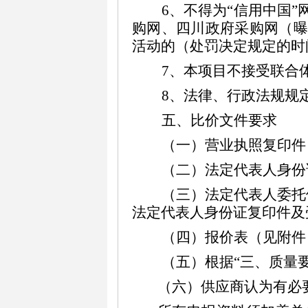
6、不得为“信用中国
购网、四川政府采购网（曝
活动的（处罚决定规定的时
7
、本项目不接受联合
8
、法律、行政法规规
五、比价文件要求
（一）
营业执照
复印件
（
二
）
法定代表
人身份
（
三
）
法
定代表人委托
法定代表
人身份证
复印
件
及
（
四
）
报价
表
（见附件
（
五
）
根据
“
三
、质量
（
六
）
供应商认为有必