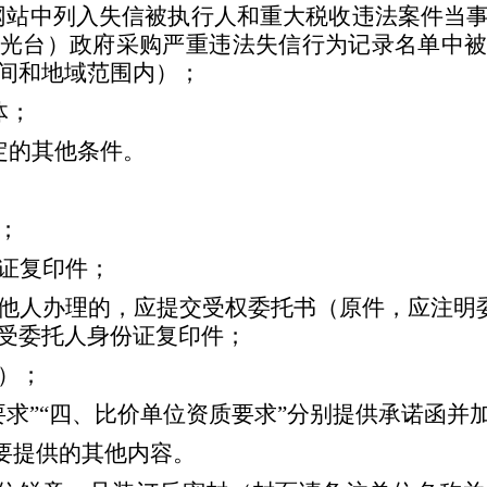
”网站中列入失信被执行人和重大税收违法案件当
光台）政府采购严重违法失信行为记录名单中被
间和地域范围内）；
体；
定的其他条件。
；
证
复印
件；
他人办理的，应提交受权委托书（原件，应注明
受委托人身份证复印件
；
）；
要求
”
“
四
、比价单位资质要求
”
分别提供承诺函并
要提供的其他内容
。