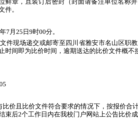
位鲜章，且装订后密封（封面请备注单位名称并
文件。
年7月25日9时00分。
文件现场递交或邮寄至四川省雅安市名山区职教
止时间即为比价时间，逾期送达的比价文件概不
05
与
比
价
且比价文件符合要求
的情况下，按
报价合
结束后
2个工作日内在
我校门户网站上公告
比
价成