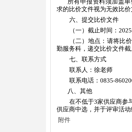
所有申报资料须加盖单
求的比价文件视为无效比价
六
、
提交
比
价
文件
（一）
截止时间：2025
（二）地点：请将比价
勤服务科，递交比价文件截
七
、联系方式
联系人：徐老师
联系电话：0835-86020
八、其他
在不低于
3
家供应商参
供应商
中
选，
并于评审活动
附件