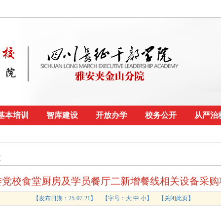
基本培训
智库建设
开放办学
校务公开
从严治
文
委党校食堂厨房及学员餐厅二新增餐线相关设备采购
【发布日期：25-07-21】
【字号：
大
中
小
】 【
关闭此页
】