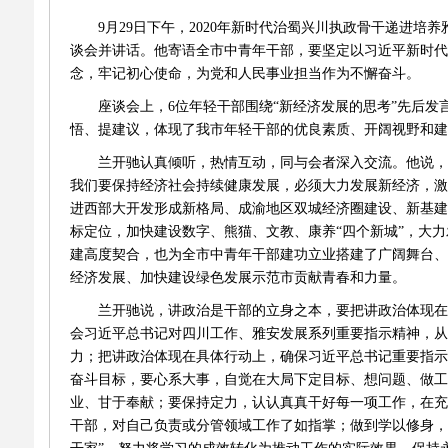
9
月
29
日下午，
2020
年新时代治蜀兴川执政骨干递进培养
谈会并讲话。他寄语全市中青年干部，要坚定以习近平新时代
念，牢记初心使命，为党和人民事业担当作为不懈奋斗。
座谈会上，
6
位年轻干部围绕“新经济发展的思考”先后
悟、提建议，体现了我市年轻干部的优良素质、开阔视野和建
兰开驰认真倾听，热情互动，同与会者深入交流。他说，
我们要保持经济社会持续健康发展，必须大力发展新经济，激
进西部大开发形成新格局、成渝地区双城经济圈建设、新基建
标定位，加快建设数字、熊猫、文教、康养“四个新城”，大
建高度契合，也为全市中青年干部建功立业搭建了广阔舞台、
经济发展、加快建设绿色发展示范市贡献青春和力量。
兰开驰说，讲政治是干部的立身之本，要把讲政治体现在
会习近平总书记对四川工作、雅安发展系列重要指示精神，从
力；把讲政治体现在具体行动上，确保习近平总书记重要指示
奋斗目标，要心系大事，自觉在大局下定目标、想问题、做工
业、甘于奉献；要保持定力，认认真真干好每一项工作，在充
干部，对自己负责或分管领域工作了如指掌；做到学以修身，