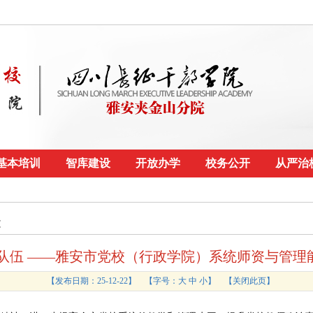
基本培训
智库建设
开放办学
校务公开
从严治
文
硬队伍 ——雅安市党校（行政学院）系统师资与管理
【发布日期：25-12-22】
【字号：
大
中
小
】 【
关闭此页
】