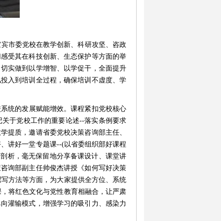
宾市委党校在教学创新、科研攻坚、咨政
切感受其在科技创新、生态保护等方面的举
，切实做到以学增智、以学促干，全面提升
风投入到培训全过程，确保培训不虚度、学
校系统的发展赋能增效
。课程紧扣党校核心
记关于党校工作的重要论述
--
落实条例要求
教学提质
，
邀请
省委党校决策咨询部主任、
好、讲好一堂专题课
--(
以省委组织部好课程
度剖析，毫无保留地分享备课设计、课堂讲
策咨询部副主任帅俊杰讲授《
如何写好决策
撰写方法等方面，为大家提供全方位、系统
课，将红色文化与党性教育相融合，让严肃
单向灌输模式，增强学习的吸引力、感染力