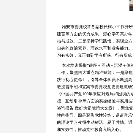
雅安市委党校常务副校长柯小平作开班
建言等方面的优秀成果，潜心学习其办学
措与成效。二是坚持学思践悟，实现全方
自身的政治素养、理论水平和业务能力。
习有实效，真正做到学有所获、行有所成
本次培训采取“讲座＋互动＋沉浸＋体验
工作，聚焦
四
大重点精准赋能：一是
聚焦
践行初心使命
》，引导全体学员不断提高
教授曹阳昭
和
宜宾市委党校
党史党建教研
《中国共产党
100
年来应对危局和困境的
授、互动引导等方面的实操经验与实用技
咨询报告 做好为党献策大文章
》，
聚焦
性的指导。四是聚焦党性淬炼，邀请音乐
的理论学习变得生动鲜活、易于共情。通
和实效性，推动党性教育入脑入心。