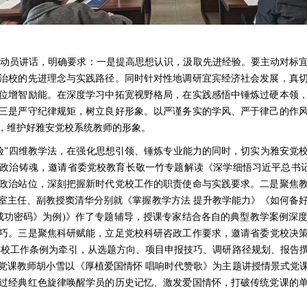
动员讲话，明确要求：一是提高思想认识，汲取先进经验。要主动对标宜
治校的先进理念与实践路径。同时针对性地调研宜宾经济社会发展，真
位增智励能。在深度学习中拓宽视野格局，在实践感悟中锤炼过硬本领
三是严守纪律规矩，树立良好形象。以严谨务实的学风、严于律己的作
，维护好雅安党校系统教师的形象。
”
四维教学法
，在
强化思想引领、锤炼专业能力的同时，切实为雅安党
政治铸魂，邀请
省委党校教育长敬一竹
专题解读《
深学细悟习近平总书
政治站位，深刻把握新时代党校工作的职责使命与实践要求。二是
聚焦
室主任、
副教授
窦清华分别就《掌握教学方法
提升教学能力》
《如何备
成功密码》为例
)
》
作了专题辅导，
授课专家结合各自的典型教学案例深
巧
。三是
聚焦科研赋能
，
立足
党校科研
咨政工作要求
，
邀请省委党校决
党校工作条例为牵引，从选题方向、项目申报技巧、调研路径规划、报告
党课教师胡小雪以《厚植爱国情怀 唱响时代赞歌》为主题讲授情景式党
过经典红色旋律唤醒学员的历史记忆、激发爱国情怀，打破传统党课的