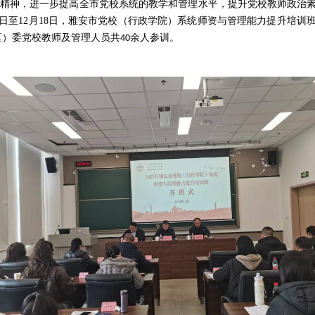
精神，进一步
提
高
全市党校系统的教学和管理水平
，
提升
党校教师政治
日至
12
月
18
日，雅安市党校（行政学院）系统师资与管理能力提升培训
区）委党校教师及管理人员共
余
人参训。
40