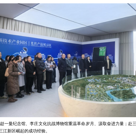
赵一曼纪念馆、李庄文化抗战博物馆
重温革命岁月、汲取奋进力量
；
赴
三江新区崛起的成功经验。