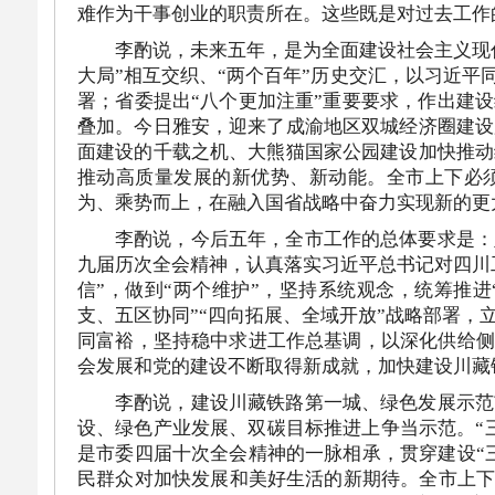
难作为干事创业的职责所在。这些既是对过去工作
李酌说，未来五年，是为全面建设社会主义现
大局”相互交织、“两个百年”历史交汇，以习近平
署；省委提出“八个更加注重”重要要求，作出建
叠加。今日雅安，迎来了成渝地区双城经济圈建设
面建设的千载之机、大熊猫国家公园建设加快推动
推动高质量发展的新优势、新动能。全市上下必须
为、乘势而上，在融入国省战略中奋力实现新的更
李酌说，今后五年，全市工作的总体要求是：
九届历次全会精神，认真落实习近平总书记对四川
信”，做到“两个维护”，坚持系统观念，统筹推进
支、五区协同”“四向拓展、全域开放”战略部署
同富裕，坚持稳中求进工作总基调，以深化供给侧
会发展和党的建设不断取得新成就，加快建设川藏
李酌说，建设川藏铁路第一城、绿色发展示范
设、绿色产业发展、双碳目标推进上争当示范。“
是市委四届十次全会精神的一脉相承，贯穿建设“
民群众对加快发展和美好生活的新期待。全市上下要