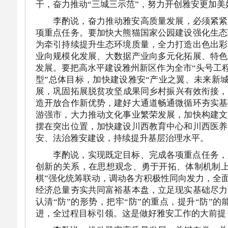
干，奋力推动“三城三示范”，努力开创雅安更加美
李酌说，奋力推动雅安高质量发展，必须紧紧
项重点任务。要加快大熊猫国家公园建设强化生态
为牵引持续提升生态环境质量，全力打造出色出彩
业向规模化发展、大数据产业向多元化拓展、特色
发展。要把高水平建设雅州新区作为全市“头号工程
型”总体目标，加快建设雅安“产业之翼、未来新
展，巩固拓展脱贫攻坚成果同乡村振兴有效衔接，
造开放合作新优势，建好大通道畅通微循环夯实基
游强市，大力推动文化事业繁荣发展，加快构建文
摆在突出位置，加快建设川西教育中心和川西医养
安、法治雅安建设，持续提升基层治理水平。
李酌说，实现既定目标、完成各项重点任务，
创新的关系，在思想观念、勇于开拓、体制机制上
棋”强化统筹联动，调动各方积极性同向发力，全
经济总量夯实共同富裕基本盘，立足现实基础尽力
认清“防”的形势，把牢“防”的重点，提升“防
进，全过程目标引领。这是做好雅安工作的大前提