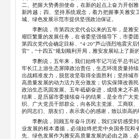
二、把握大势勇担使命，在新的起点上奋力开创雅
新跨越；四、坚持系统观念，着力把握事关雅安
城、绿色发展示范市提供坚强政治保证。
李酌说，市第四次党代会以来的五年，是雅安
艰巨繁重的发展任务，在省委坚强领导下，市委团
第四次党代会确定目标、“4·20”芦山强烈地震灾
官”，“十四五”规划顺利开局，雅安发展站上了新
李酌说，五年来，我们始终牢记习近平总书记
牢长江上游生态屏障政治责任，生态环境质量持续
出战精准发力，脱贫攻坚取得全面胜利；坚持城市
高质量发展的动力活力充分激发；切实保障改善民
政治生态巩固发展。五年砥砺奋进，成绩来之不易
结果，是历届市委接续奋斗的结果，是全市广大党
织、广大党员干部群众，向各民主党派、工商联、
的同志们、朋友们，表示衷心的感谢，致以崇高的
李酌说，回顾五年奋斗历程，我们深切感受到
业发展的根本遵循，必须始终把党中央国务院和
先、绿色发展作为雅安高质量发展的必由之路，必