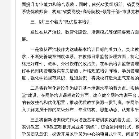
面提升专业能力和综合素质，同时，依托省委组织部、省委
系统优质师资，构建
“
省委党校
+
高等院校
+
领导干部
+
市县党
三、以
“
三个着力
”
做优基本培训
通过在从严治校、数智化建设、培训模式等保障要素方面
展。
一是将从严治校作为达成基本培训目标的着力点。突出教
求，不断完善规章制度体系。在教师日常监督管理方面，制定
格把好课件、教学、外出授课的政治关。在学员培训监督管理
好学员封闭管理落实有关措施，严格规范培训阵地、学员管理
度，强化学员规范意识、规矩意识，将党校打造为正气充盈的
二是将数智化建设作为提升基本培训水平的着力点。实施
堂
”
建设。在网络培训课程建设方面，建立健全网络培训平台
的有效整合和优化配置，推动优质教学资源一贯到底。在网络
入了解党员干部的层级分布、专业结构、思想动态、认知水平
三是将创新培训模式作为增强基本培训实效的着力点。采
实训教室、
VR
教室积极开展业务
“
演练
”
，综合运用研讨式、
学员团队意识，探索开展以学员为中心的项目式学习、问题导