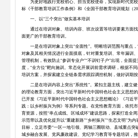
为更好地践行党校初心、担当党校使命，实现新时代党校
标《干部教育培训工作条例》和《全国干部教育培训规划（
2
一、以
“
三个突出
”
做实基本培训
通过在培训对象、培训内容、班次设置等培训要素方面找
面更广的干部教育培训。
一是在培训对象上突出
“
全面性
”
。明晰培训范围与重点，
对象及其相关情况进行全面摸底，针对重复培训、常年漏训、
管理机制，有效防止
“
参训专业户
”“
不训钉子户
”
出现，全面提
度，
“
全方位
”
靶向施训。常态化开展训前需求调研，根据不同
培训方案，并探索建立全链条需求跟踪调控机制，做好训期按
二是在培训内容上突出
“
系统性
”
。紧扣主题主线，建立健
的理论教育方面，突出习近平新时代中国特色社会主义思想的
已开发《习近平新时代中国特色社会主义思想概论》《习近平
践：以乡村振兴为例》等系列专题。在党性教育方面，依托市
育资源，按照
“
串点成线、区域成环
”
建设思路，探索打造全周
示范带以及优化提升以
“
重建新路
”“
乡村振兴
”“
生态文明
”
为内
目标，立足市委
“
一区一地引领、两轴三圈联动、县域重点突
城乡融合发展、党风廉政建设、党纪学习教育等专题培训，推