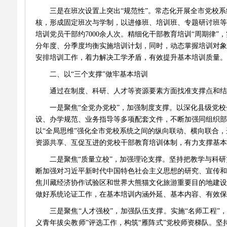
三是在班次设置上突出
“
规范性
”
。常态化开展全市党校系
核，形成固定班次与学制，以进修班、培训班、专题研讨班等
培训党员干部约
7000
余人次。精细化干部教育培训
“
周期律
”
，
分年度、分季度均衡实施培训计划，同时，动态掌握培训对象
安排培训工作，着力解决工学矛盾，有效提升基本培训质量。
二、以
“
三个支撑
”
做牢基本培训
通过在制度、科研、人才等资源要素方面找准支撑点和结
一是聚焦
“
全党办党校
”
，加强制度支撑。以深化县级党校
设、办学规范、业务指导等多项配套文件，不断加强同组织部
以
“
全局思维
”
强化全市党校系统之间的纵向联动、横向联合，
资源共享、互促互进的党校干部教育培训体制，有力支撑基本
二是聚焦
“
质量立校
”
，加强理论支撑。坚持把教学与科研
断加强对习近平新时代中国特色社会主义思想的研究、宣传和
焦川藏经济协作试验区和世界大熊猫文化旅游重要目的地建设
做好系统论证工作，在基本培训内涵外延、基本内容、有效保
三是聚焦
“
人才强校
”
，加强队伍支撑。实施
“
名师工程
”
，
义青年拔尖教师
”
评选工作，构筑
“
雁阵式
”
党校师资梯队。坚