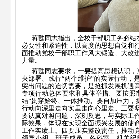
蒋甦
同志
指出，全校干部职工务必站
必要性和紧迫性，以高度的思想自觉
和
面推动党校干部职工作风大锻造、大改
力量。
蒋甦同志
要求
，一要提高思想认识，
央部署、践行“两个维护”的实际行动，
突出问题的迫切需要，是抢抓发展机遇
专项行动总体要求和具体举措
。要按照
结”贯穿始终、一体推动。要自加压力，
行动向深里走向实里走向心里走。
三要
要认真对照问题，深刻反思，与实际工
际效果，体现在实现全面振兴发展的使
工作实绩
上。四要压实整改责任，推动
领导小组，班子成员、各科室、机关纪