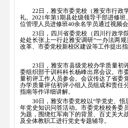
22日，雅安市委党校（雅安市行政
礼。2021年第1期县处级领导干部进修
位管理人员进修班40余名学员通过视频
23
日，
四川
省委党校
（四川行政学
处处长张上一行赴雅安调研“一办法两规
改革、市委党校新校区建设等工作
提出指
23
日，雅安市县级党校办学质量初
委组织部干训科科长杨峰出席会议。市
量初评工作人员参会。
会议
传达了省委
办学质量评估初评小组
人员组成和责任
指南
等
作详细讲解。
30日，
雅安市委党校以“学党史、悟
年党史知识问答活动。市委党校校务委
为题，围绕红军南下的背景、百丈关大
及全体教职工进行党史专题辅导。