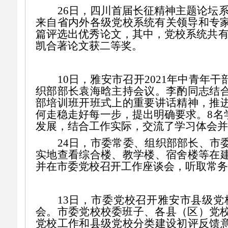
26
日，四川首届长征精神主题论坛系
来自省内外各级党校系统有关领导和专家
篇评选出优秀论文，其中，党校系统共有
凯合著论文获二等奖。
10日，雅安市召开2021年中青
织部部长袁海晗主持会议。李酌同志结
部培训班开班式上的重要讲话精神，推
何走稳走好每一步，提出明确要求。8名
发展，结合工作实际，交流了学习体会并
24
日，市委常委、组织部部长、市
实地查看综合楼、教学楼、宿舍楼等在
并在市委党校召开工作座谈会，听取常务
13
日，
市委党校召开
雅安市县级党
会。
市委党校校委班子、各县（区）党
党校工作和
县级党校分类建设初评反馈